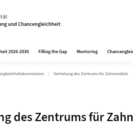
ltät
ng und Chancengleichheit
heit 2026-2030
Filling the Gap
Mentoring
Chancenglei
engleichheitskommission
Vertretung des Zentrums für Zahnmedizin
ng des Zentrums für Zah