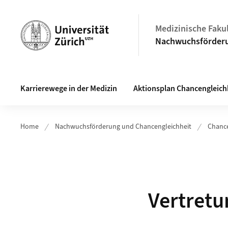
Header
Medizinische Faku
Nachwuchsförderu
Hauptnavigation
Karrierewege in der Medizin
Aktionsplan Chancengleich
Home
Nachwuchsförderung und Chancengleichheit
Chanc
Vertretu